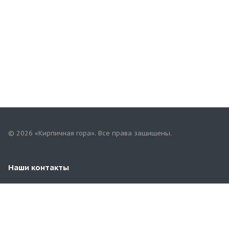
© 2026 «Кирпичная гора». Все права защищены.
Наши контакты
8 (916) 810-01-22
79168100122@yandex.ru