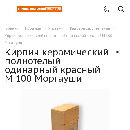
Главная
Продукты
Кирпичи
Рядовой строительный
Кирпич керамический полнотелый одинарный красный М 100
Моргауши
Кирпич керамический
полнотелый
одинарный красный
М 100 Моргауши