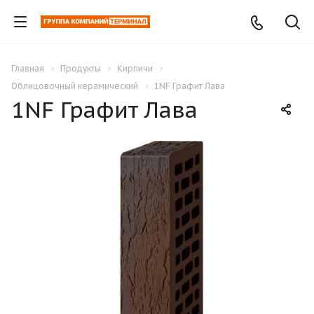
Главная
Продукты
Кирпичи
Облицовочный керамический
1NF Графит Лава
1NF Графит Лава