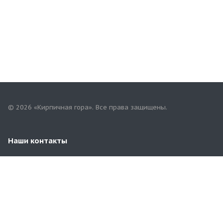
© 2026 «Кирпичная гора». Все права защищены.
Наши контакты
8 (916) 810-01-22
79168100122@yandex.ru
МО, Ногинский р-н, п. Зеленый (15 км от МКАД по
Горьковскому шоссе)