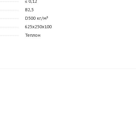
≤ 0,12
В2,5
D500 кг/м³
625х250х100
Теплон