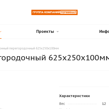
Проекты
Инф
тонный перегородочный 625х250х100мм
егородочный 625х250х100м
Характеристики
Вес
12