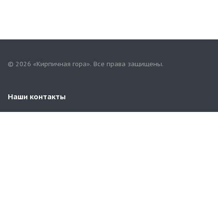
© 2026 «Кирпичная гора». Все права защищены.
Наши контакты
8 (916) 810-01-22
79168100122@yandex.ru
МО, Ногинский р-н, п. Зеленый (15 км от МКАД по
Горьковскому шоссе)